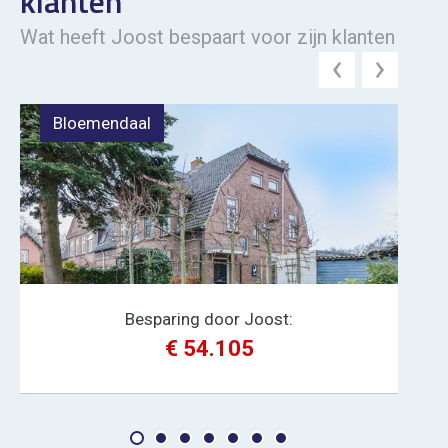
klanten
Wat heeft Joost bespaart voor zijn klanten
Bloemendaal
Ve
Besparing door Joost:
€ 54.105
Ik wil besparen